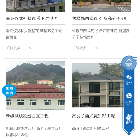
南充仪陇别墅瓦 蓝色西式瓦
售楼部西式瓦 会所高分子S瓦
南充仪陇私人别墅瓦-新型高分子装
售楼部西式瓦-会所西班牙瓦-新型高
饰西瓦
分子装饰西瓦
了解更多
了解更多
顶部
微信
电话
新疆风貌改造西瓦工程
高分子西式瓦别墅工程
咨询
新疆风貌改造西瓦-高分子装饰西瓦
高分子西式瓦别墅工程
抗霜冻防风化