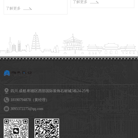
了解更多
了解更多
四川.成都.郫都区西部国际装饰石材城5栋24-25号
18190794878（黄经理）
3095372275@qq.com