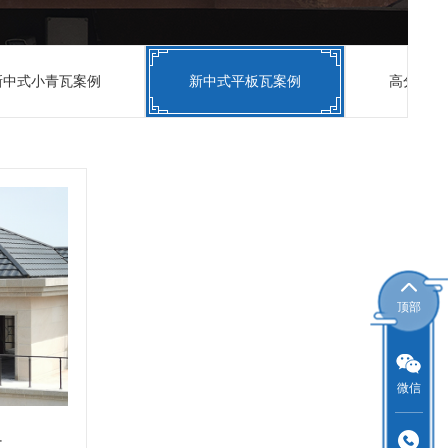
新中式小青瓦案例
新中式平板瓦案例
高分子西
顶部
微信